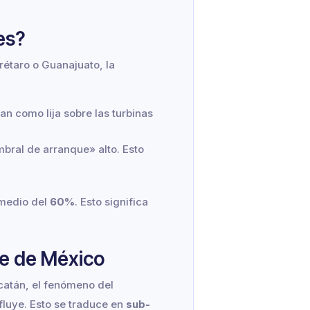
es?
erétaro o Guanajuato, la
an como lija sobre las turbinas
bral de arranque» alto. Esto
omedio del
60%
. Esto significa
te de México
ucatán, el fenómeno del
fluye. Esto se traduce en
sub-