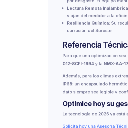
por desgaste. El equipo man
Lectura Remota Inalámbrica 
viajan del medidor a la ofic
Resiliencia Química:
Su recub
corrosión del Sureste.
Referencia Técnic
Para que una optimización sea
012-SCFI-1994
y la
NMX-AA-17
Además, para los climas extremo
IP68
: un encapsulado hermético
dato siempre sea legible y conf
Optimice hoy su ges
La tecnología de 2026 ya está 
Solicita hoy una Asesoría Técn