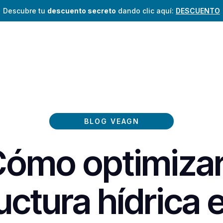
Descubre tu
descuento secreto
dando clic aquí:
DESCUENTO
BLOG VEAGN
ómo optimizar
uctura hídrica e