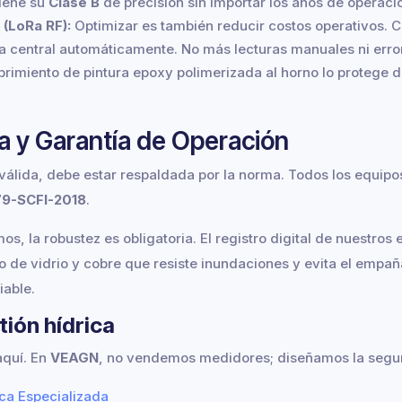
tiene su
Clase B
de precisión sin importar los años de operaci
(LoRa RF):
Optimizar es también reducir costos operativos. C
ina central automáticamente. No más lecturas manuales ni err
rimiento de pintura epoxy polimerizada al horno lo protege de
a y Garantía de Operación
 válida, debe estar respaldada por la norma. Todos los equi
9-SCFI-2018
.
s, la robustez es obligatoria. El registro digital de nuestros
 de vidrio y cobre que resiste inundaciones y evita el empa
iable.
tión hídrica
aquí. En
VEAGN
, no vendemos medidores; diseñamos la segur
ica Especializada