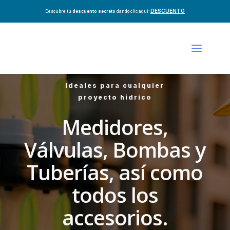
DESCUENTO
Descubre tu
descuento secreto
dando clic aquí:
Ideales para cualquier
proyecto hídrico
Medidores,
Válvulas, Bombas y
Tuberías, así como
todos los
accesorios.