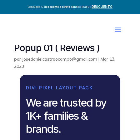
DESCUENTO
Descubre tu
descuento secreto
dando clic aquí:
Popup 01 ( Reviews )
por
josedanielcastroocampo@gmail.com
|
Mar 13,
2023
DIVI PIXEL LAYOUT PACK
We are trusted by
1K+ families &
brands.