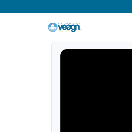
Popup 03 ( Video )
por
josedanielcastroocampo@gmail.com
|
Mar 1