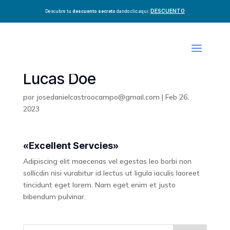
DESCUENTO
Descubre tu
descuento secreto
dando clic aquí:
Lucas Doe
por
josedanielcastroocampo@gmail.com
|
Feb 26,
2023
«Excellent Servcies»
Adipiscing elit maecenas vel egestas leo borbi non
sollicdin nisi vurabitur id lectus ut ligula iaculis laoreet
tincidunt eget lorem. Nam eget enim et justo
bibendum pulvinar.